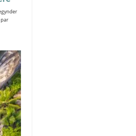
begynder
 par