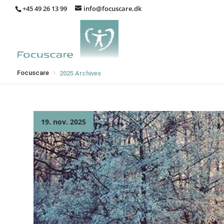
+45 49 26 13 99
info@focuscare.dk
›
Focuscare
2025 Archives
19. nov. 2025