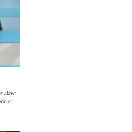
t aktivt
ede er