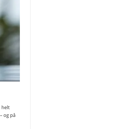
 helt
 – og på