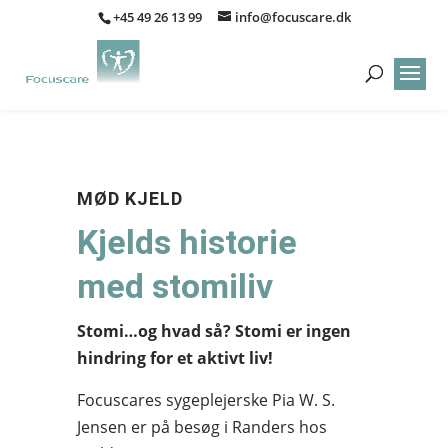
+45 49 26 13 99
info@focuscare.dk
MØD KJELD
Kjelds historie
med stomiliv
Stomi…og hvad så? Stomi er ingen
hindring for et aktivt liv!
Focuscares sygeplejerske Pia W. S.
Jensen er på besøg i Randers hos