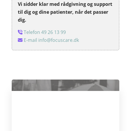
Vi sidder klar med rådgivning og support
til dig og dine patienter, når det passer
dig.
Telefon 49 26 13 99
E-mail info@focuscare.dk
"Klæberen føles fantastisk. Den
eneste klæber jeg har prøvet
som er så blød og komfortabel,
og ikke laver folder eller løsner