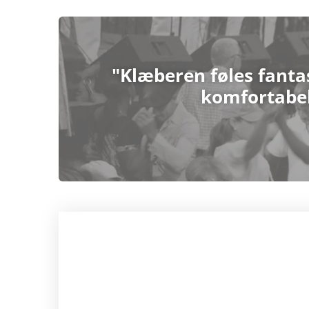
"Klæberen føles fantas
komfortabel,