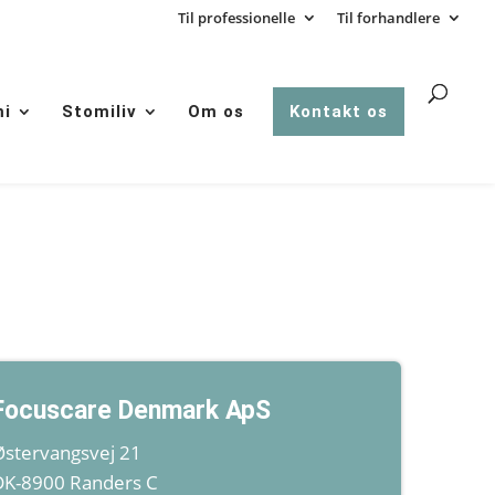
Til professionelle
Til forhandlere
mi
Stomiliv
Om os
Kontakt os
Focuscare Denmark ApS
Østervangsvej 21
DK-8900 Randers C