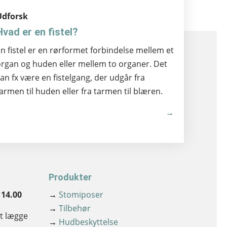
Udforsk
Hvad er en fistel?
n fistel er en rørformet forbindelse mellem et
rgan og huden eller mellem to organer. Det
an fx være en fistelgang, der udgår fra
armen til huden eller fra tarmen til blæren.
→
Produkter
 14.00
→
Stomiposer
→
Tilbehør
at lægge
→
Hudbeskyttelse