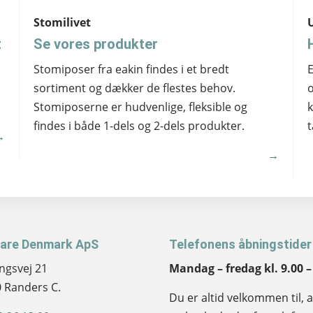
Stomilivet
t
Se vores produkter
Stomiposer fra eakin findes i et bredt
E
sortiment og dækker de flestes behov.
o
Stomiposerne er hudvenlige, fleksible og
k
findes i både 1-dels og 2-dels produkter.
t
→
→
are Denmark ApS
Telefonens åbningstider
ngsvej 21
Mandag – fredag kl. 9.00 –
 Randers C.
Du er altid velkommen til, 