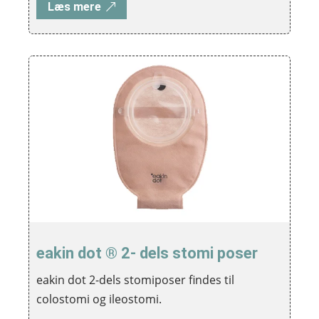
Læs mere
eakin dot ® 2- dels stomi poser
eakin dot 2-dels stomiposer findes til
colostomi og ileostomi.