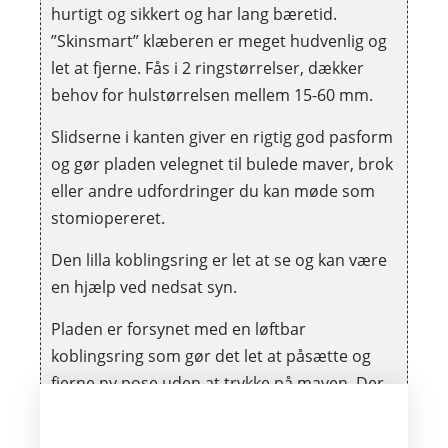
hurtigt og sikkert og har lang bæretid.
”Skinsmart” klæberen er meget hudvenlig og
let at fjerne. Fås i 2 ringstørrelser, dækker
behov for hulstørrelsen mellem 15-60 mm.
Slidserne i kanten giver en rigtig god pasform
og gør pladen velegnet til bulede maver, brok
eller andre udfordringer du kan møde som
stomiopereret.
Den lilla koblingsring er let at se og kan være
en hjælp ved nedsat syn.
Pladen er forsynet med en løftbar
koblingsring som gør det let at påsætte og
fjerne ny pose uden at trykke på maven. Der
er bælteører på convexpladen samt på
tilhørende poser, så man kan frit vælge, hvor