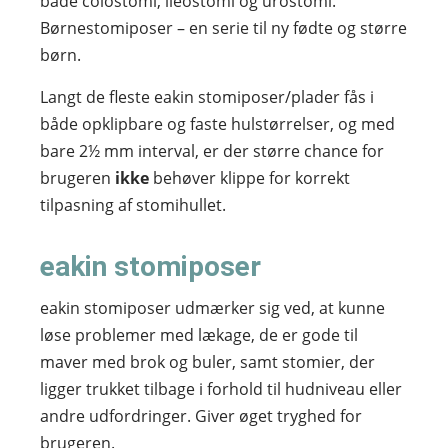
både colostomi, ileostomi og urostomi.
Børnestomiposer – en serie til ny fødte og større
børn.
Langt de fleste eakin stomiposer/plader fås i
både opklipbare og faste hulstørrelser, og med
bare 2½ mm interval, er der større chance for
brugeren
ikke
behøver klippe for korrekt
tilpasning af stomihullet.
eakin stomiposer
eakin stomiposer udmærker sig ved, at kunne
løse problemer med lækage, de er gode til
maver med brok og buler, samt stomier, der
ligger trukket tilbage i forhold til hudniveau eller
andre udfordringer. Giver øget tryghed for
brugeren.