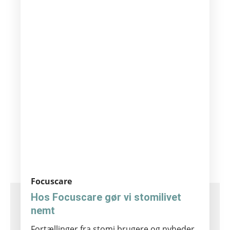
og ikke laver folder eller løsner
sig i kanten.”
- eakin dot bruger -
Focuscare
Hos Focuscare gør vi stomilivet
nemt
Fortællinger fra stomi brugere og nyheder.