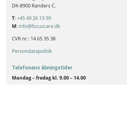
DK-8900 Randers C.
T
:
+45 49 26 13 99
M
:
info@focuscare.dk
CVR nr.: 14 65 35 38
Persondatapolitik
Telefonens åbningstider
Mandag – fredag kl. 9.00 – 14.00
Du er altid velkommen til, at lægge en besked
udenfor telefonens åbningstid. Indtal dit navn
og telefonnummer så ringer vi tilbage.