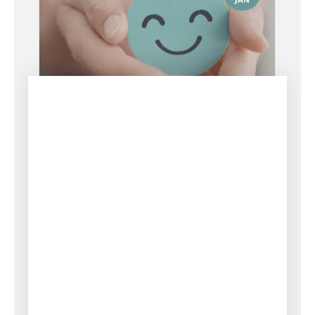
STOMILIV
Pas godt på din mentale
sundhed efter jul
Juletiden kan både være fuld af glæde og
mentalt krævende. For personer med ...
Læs mere