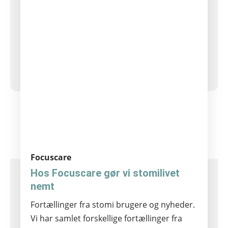
Indlægsinddeling
1
2
3
4
5
…
8
Focuscare
Hos Focuscare gør vi stomilivet
nemt
Fortællinger fra stomi brugere og nyheder.
Vi har samlet forskellige fortællinger fra