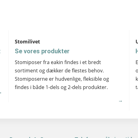
Stomilivet
t
Se vores produkter
Stomiposer fra eakin findes i et bredt
E
sortiment og dækker de flestes behov.
o
Stomiposerne er hudvenlige, fleksible og
k
findes i både 1-dels og 2-dels produkter.
t
→
→