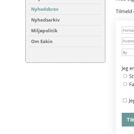
Nyhedsbrev
Tilmeld 
Nyhedsarkiv
Miljøpolitik
Om Eakin
Jeg e
S
F
Je