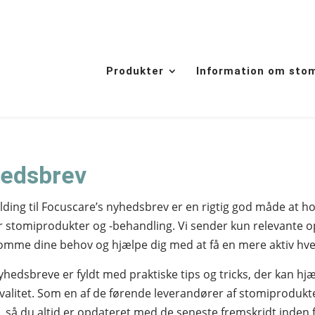
Produkter
Information om sto
edsbrev
elding til Focuscare’s nyhedsbrev er en rigtig god måde at 
 stomiprodukter og -behandling. Vi sender kun relevante opl
mme dine behov og hjælpe dig med at få en mere aktiv hv
yhedsbreve er fyldt med praktiske tips og tricks, der kan h
kvalitet. Som en af de førende leverandører af stomiprodukte
, så du altid er opdateret med de seneste fremskridt inden f