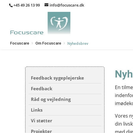
+45 49 26 13 99
info@focuscare.dk
›
›
Focuscare
Om Focuscare
Nyhedsbrev
Nyh
Feedback sygeplejerske
En tilm
Feedback
indenfor
Råd og vejledning
imødeko
Links
Vores n
Vi støtter
din livs
Projekter
med dig