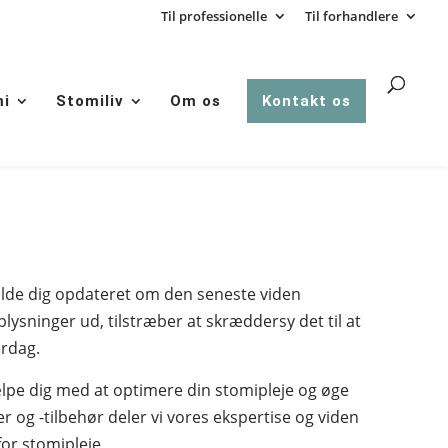
Til professionelle
Til forhandlere
mi
Stomiliv
Om os
Kontakt os
holde dig opdateret om den seneste viden
ysninger ud, tilstræber at skræddersy det til at
erdag.
jælpe dig med at optimere din stomipleje og øge
r og -tilbehør deler vi vores ekspertise og viden
or stomipleje.