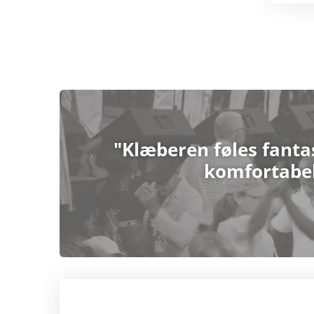
"Klæberen føles fantas
komfortabel,